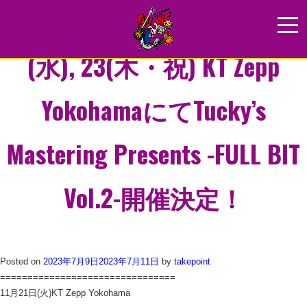
2023年11月21日(火), 22日
HOME
NEWS
(水), 23(木・祝) KT Zepp
ABOUT
YokohamaにてTucky’s
ARTIST
GOODS
Mastering Presents -FULL BIT
SPONCER
Vol.2-開催決定！
ACCESS
Posted on
2023年7月9日
2023年7月11日
by
takepoint
================================
11月21日(火)KT Zepp Yokohama