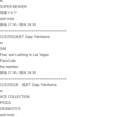
w.
SUPER BEAVER
我儘ラキア
and more…
開場 17:30／開演 18:30
================================
11月22日(水)KT Zepp Yokohama
w.
SiM
Fear, and Loathing In Las Vegas
PassCode
the twenties
開場 17:30／開演 18:30
================================
11月23日(木・祝)KT Zepp Yokohama
w.
ACE COLLECTION
PIGGS
OKAMOTO’S
and more…