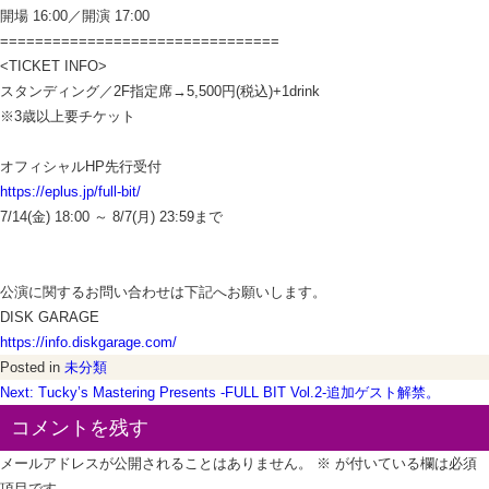
開場 16:00／開演 17:00
================================
<TICKET INFO>
スタンディング／2F指定席→5,500円(税込)+1drink
※3歳以上要チケット
オフィシャルHP先行受付
https://eplus.jp/full-bit/
7/14(金) 18:00 ～ 8/7(月) 23:59まで
公演に関するお問い合わせは下記へお願いします。
DISK GARAGE
https://info.diskgarage.com/
Posted in
未分類
投
Next:
Tucky’s Mastering Presents -FULL BIT Vol.2-追加ゲスト解禁。
稿
コメントを残す
ナ
メールアドレスが公開されることはありません。
※
が付いている欄は必須
項目です